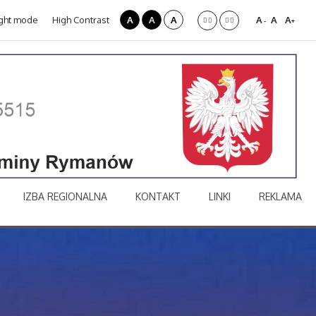
ght mode
High Contrast
A
A
A
A
A
A
-
+
IZBA REGIONALNA
KONTAKT
LINKI
REKLAMA