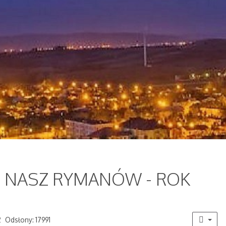
KI NASZ RYMANÓW - ROK
2
Odsłony: 17991