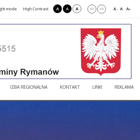
ght mode
High Contrast
A
A
A
A
A
A
-
+
IZBA REGIONALNA
KONTAKT
LINKI
REKLAMA