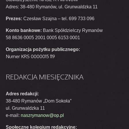
Adres: 38-480 Rymanów, ul. Grunwaldzka 11
Prezes:
Czesław Szajna – tel. 699 733 096
Konto bankowe:
Bank Spółdzielczy Rymanów
58 8636 0005 2001 0005 6153 0001
Organizacja pożytku publicznego:
Numer KRS 0000015 119
REDAKCJA
MIESIĘCZNIKA
Adres redakcji:
38-480 Rymanów „Dom Sokoła”
ul. Grunwaldzka 11
e-mail:
naszrymanow@op.pl
Społeczne kolegium redakcyjne: