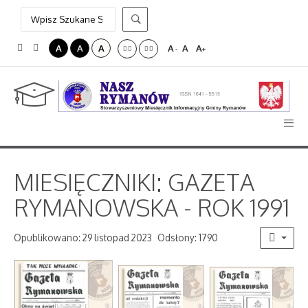
A
A
A
A
A
A
-
+
MIESIĘCZNIKI: GAZETA
RYMANOWSKA - ROK 1991
Opublikowano: 29 listopad 2023
Odsłony: 1790