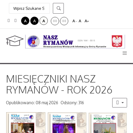
A
A
A
A
A
A
-
+
MIESIĘCZNIKI NASZ
RYMANÓW - ROK 2026
Opublikowano: 08 maj 2026
Odsłony: 316