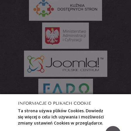
INFORMACJE O PLIKACH COOKIE
Ta strona używa plików Cookies. Dowiedz
Projekt współfinansowany ze środków Ministerstwa
się więcej o celu ich używania i możliwości
Administracji i Cyfryzacji
zmiany ustawień Cookies w przeglądarce.