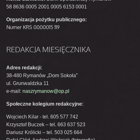
58 8636 0005 2001 0005 6153 0001
Organizacja pożytku publicznego:
Numer KRS 0000015 119
REDAKCJA
MIESIĘCZNIKA
Adres redakcji:
38-480 Rymanów „Dom Sokoła”
ul. Grunwaldzka 11
e-mail:
naszrymanow@op.pl
Społeczne kolegium redakcyjne:
Wojciech Kilar - tel. 605 577 742
Krzysztof Buczek – tel. 663 637 523
Dariusz Królicki – tel. 503 025 664