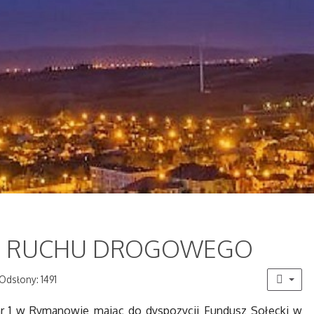
O RUCHU DROGOWEGO
Odsłony: 1491
nr 1 w Rymanowie mając do dyspozycji Fundusz Sołecki w