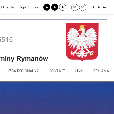
ght mode
High Contrast
A
A
A
A
A
A
-
+
IZBA REGIONALNA
KONTAKT
LINKI
REKLAMA