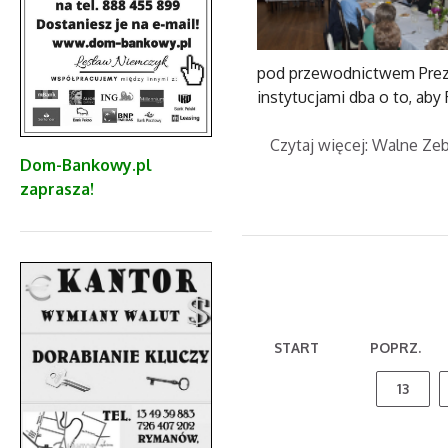
pod przewodnictwem Preze
instytucjami dba o to, ab
Czytaj więcej: Walne Z
Dom-Bankowy.pl
zaprasza!
START
POPRZ.
13