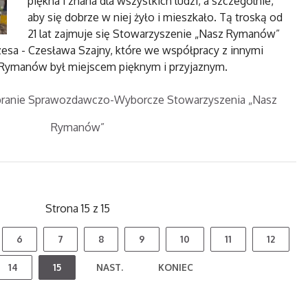
piękna i znana dla wszystkich ludzi, a szczególnie,
aby się dobrze w niej żyło i mieszkało. Tą troską od
21 lat zajmuje się Stowarzyszenie „Nasz Rymanów”
sa - Czesława Szajny, które we współpracy z innymi
y Rymanów był miejscem pięknym i przyjaznym.
ebranie Sprawozdawczo-Wyborcze Stowarzyszenia „Nasz
Rymanów”
Strona 15 z 15
6
7
8
9
10
11
12
14
15
NAST.
KONIEC