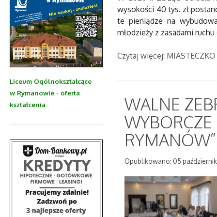
wysokości 40 tys. zł post
te pieniądze na wybudowan
młodzieży z zasadami ruch
Czytaj więcej: MIASTEC
Liceum Ogólnokształcące
w Rymanowie - oferta
WALNE ZEB
kształcenia
WYBORCZE 
RYMANÓW”
Opublikowano: 05 październik