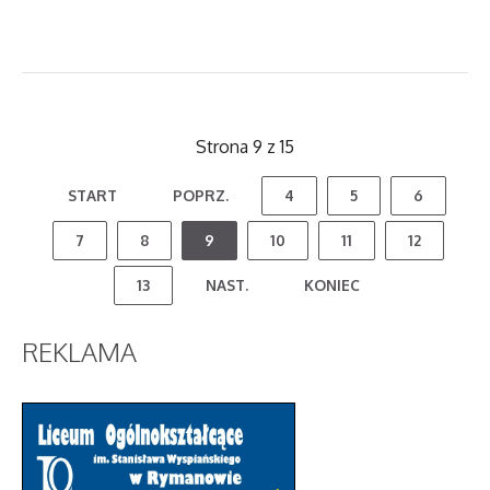
Strona 9 z 15
START
POPRZ.
4
5
6
7
8
9
10
11
12
13
NAST.
KONIEC
REKLAMA