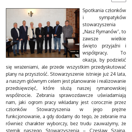
Spotkania członków
i sympatyków
stowarzyszenia
„Nasz Rymanów”, to
zawsze wielkie
święto przyjaźni i
współpracy. To
okazja, by podzielić
się wrażeniami, ale przede wszystkim przedyskutować
plany na przyszłość. Stowarzyszenie istnieje już 24 lata,
a naszym głównym celem jest planowanie i realizowanie
przedsięwzięć, które służą naszej rymanowskiej
wspólnocie. Zebrania sprawozdawcze uświadamiają
nam, jaki ogrom pracy wkładany jest corocznie przez
członków Stowarzyszenia w jego prężne
funkcjonowanie, a gdy dodamy do tego, że zebranie ma
również charakter wyborczy, bez trudu zauważymy, że
sternik naszego Stowarzyszenia – Czesław Szajna,