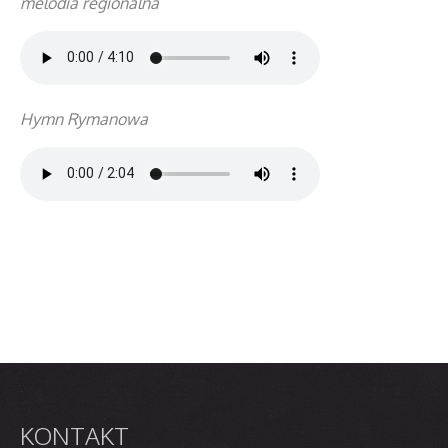
melodia regionalna
Hymn Rymanowa
KONTAKT