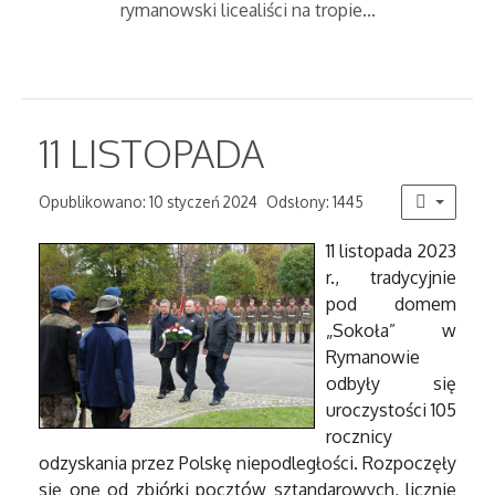
rymanowski licealiści na tropie...
11 LISTOPADA
Opublikowano: 10 styczeń 2024
Odsłony: 1445
11 listopada 2023
r., tradycyjnie
pod domem
„Sokoła” w
Rymanowie
odbyły się
uroczystości 105
rocznicy
odzyskania przez Polskę niepodległości. Rozpoczęły
się one od zbiórki pocztów sztandarowych, licznie