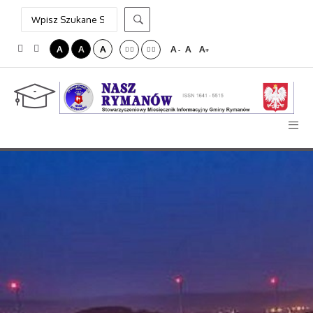
A
A
A
A
A
A
-
+