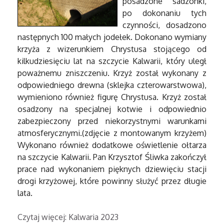
posadzone sadzonki,
po dokonaniu tych
czynności, dosadzono
następnych 100 małych jodełek. Dokonano wymiany
krzyża z wizerunkiem Chrystusa stojącego od
kilkudziesięciu lat na szczycie Kalwarii, który uległ
poważnemu zniszczeniu. Krzyż został wykonany z
odpowiedniego drewna (sklejka czterowarstwowa),
wymieniono również figurę Chrystusa. Krzyż został
osadzony na specjalnej kotwie i odpowiednio
zabezpieczony przed niekorzystnymi warunkami
atmosferycznymi.(zdjęcie z montowanym krzyżem)
Wykonano również dodatkowe oświetlenie ołtarza
na szczycie Kalwarii. Pan Krzysztof Śliwka zakończył
prace nad wykonaniem pięknych dziewięciu stacji
drogi krzyżowej, które powinny służyć przez długie
lata.
Czytaj więcej: Kalwaria 2023