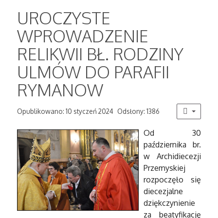
UROCZYSTE
WPROWADZENIE
RELIKWII BŁ. RODZINY
ULMÓW DO PARAFII
RYMANOW
Opublikowano: 10 styczeń 2024
Odsłony: 1386
Od 30
października br.
w Archidiecezji
Przemyskiej
rozpoczęło się
diecezjalne
dziękczynienie
za beatyfikację