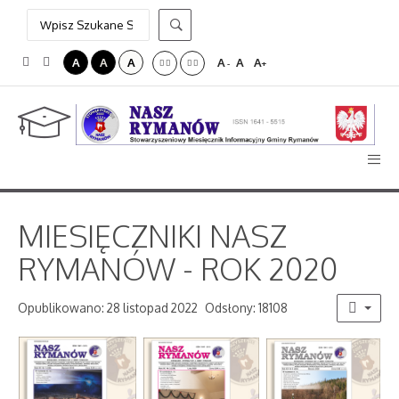
A
A
A
A
A
A
-
+
MIESIĘCZNIKI NASZ
RYMANÓW - ROK 2020
Opublikowano: 28 listopad 2022
Odsłony: 18108