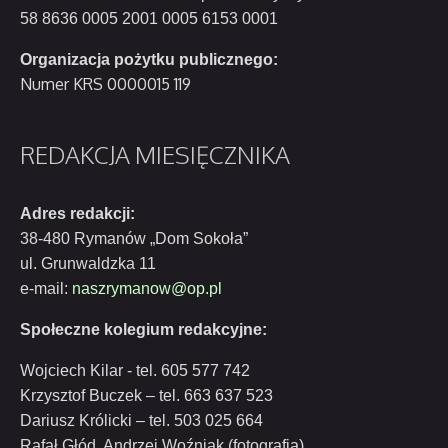
58 8636 0005 2001 0005 6153 0001
Organizacja pożytku publicznego:
Numer KRS 0000015 119
REDAKCJA
MIESIĘCZNIKA
Adres redakcji:
38-480 Rymanów „Dom Sokoła”
ul. Grunwaldzka 11
e-mail:
naszrymanow@op.pl
Społeczne kolegium redakcyjne:
Wojciech Kilar - tel. 605 577 742
Krzysztof Buczek – tel. 663 637 523
Dariusz Królicki – tel. 503 025 664
Rafał Głód, Andrzej Woźniak (fotografia)