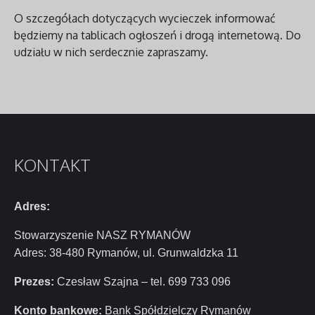
O szczegółach dotyczących wycieczek informować
będziemy na tablicach ogłoszeń i drogą internetową. Do
udziału w nich serdecznie zapraszamy.
KONTAKT
Adres:
Stowarzyszenie NASZ RYMANÓW
Adres: 38-480 Rymanów, ul. Grunwaldzka 11
Prezes:
Czesław Szajna – tel. 699 733 096
Konto bankowe:
Bank Spółdzielczy Rymanów