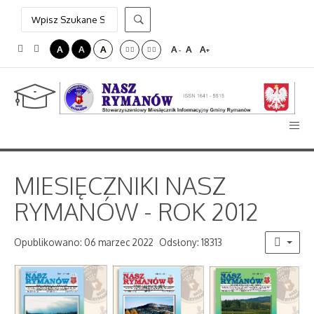
A
A
A
A
A
A
-
+
MIESIĘCZNIKI NASZ
RYMANÓW - ROK 2012
Opublikowano: 06 marzec 2022
Odsłony: 18313